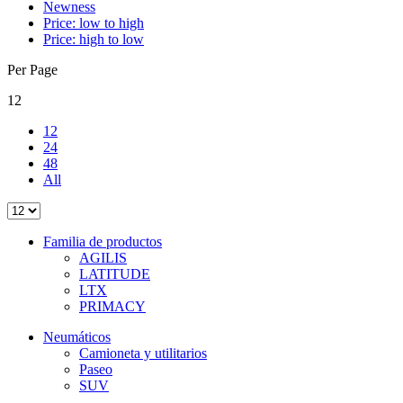
Newness
Price: low to high
Price: high to low
Per Page
12
12
24
48
All
Familia de productos
AGILIS
LATITUDE
LTX
PRIMACY
Neumáticos
Camioneta y utilitarios
Paseo
SUV