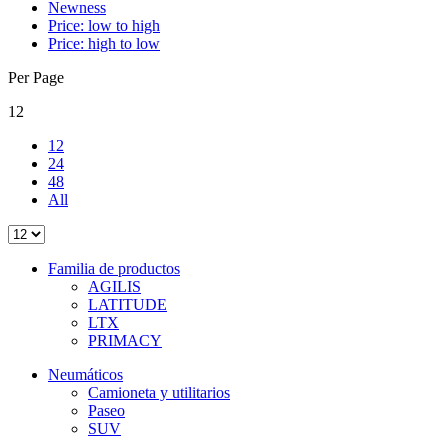
Newness
Price: low to high
Price: high to low
Per Page
12
12
24
48
All
Familia de productos
AGILIS
LATITUDE
LTX
PRIMACY
Neumáticos
Camioneta y utilitarios
Paseo
SUV