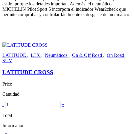
estilo, porque los detalles importan. Además, el neumático
MICHELIN Pilot Sport 5 incorpora el indicador Wear2check que
permite comprobar y controlar fácilmente el desgaste del neumático.
LATITUDE
,
LTX
,
Neumáticos
,
On & Off Road
,
On Road
,
SUV
LATITUDE CROSS
Price
Cantidad
-
+
Total
Information