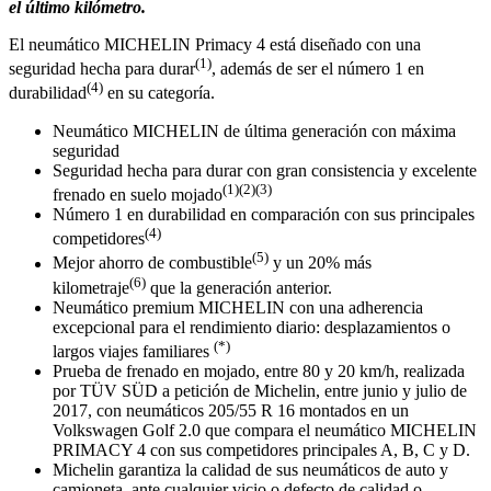
el último kilómetro.
El neumático MICHELIN Primacy 4 está diseñado con una
(1)
seguridad hecha para durar
, además de ser el número 1 en
(4)
durabilidad
en su categoría.
Neumático MICHELIN de última generación con máxima
seguridad
Seguridad hecha para durar con gran consistencia y excelente
(1)(2)(3)
frenado en suelo mojado
Número 1 en durabilidad en comparación con sus principales
(4)
competidores
(5)
Mejor ahorro de combustible
y un 20% más
(6)
kilometraje
que la generación anterior.
Neumático premium MICHELIN con una adherencia
excepcional para el rendimiento diario: desplazamientos o
(*)
largos viajes familiares
Prueba de frenado en mojado, entre 80 y 20 km/h, realizada
por TÜV SÜD a petición de Michelin, entre junio y julio de
2017, con neumáticos 205/55 R 16 montados en un
Volkswagen Golf 2.0 que compara el neumático MICHELIN
PRIMACY 4 con sus competidores principales A, B, C y D.
Michelin garantiza la calidad de sus neumáticos de auto y
camioneta, ante cualquier vicio o defecto de calidad o