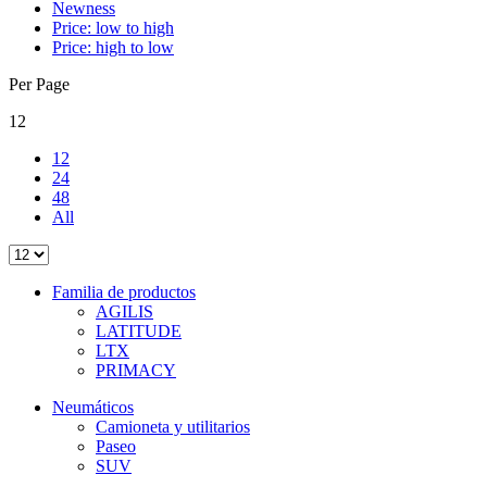
Newness
Price: low to high
Price: high to low
Per Page
12
12
24
48
All
Familia de productos
AGILIS
LATITUDE
LTX
PRIMACY
Neumáticos
Camioneta y utilitarios
Paseo
SUV