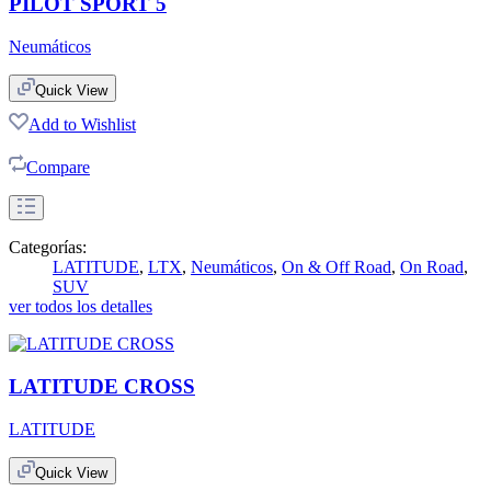
PILOT SPORT 5
Neumáticos
Quick View
Add to Wishlist
Compare
Categorías:
LATITUDE
,
LTX
,
Neumáticos
,
On & Off Road
,
On Road
,
SUV
ver todos los detalles
LATITUDE CROSS
LATITUDE
Quick View