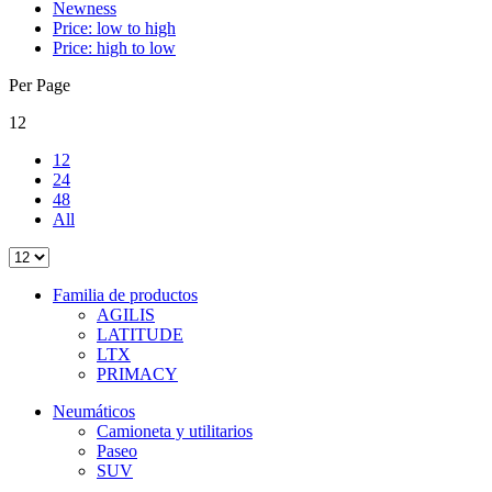
Newness
Price: low to high
Price: high to low
Per Page
12
12
24
48
All
Familia de productos
AGILIS
LATITUDE
LTX
PRIMACY
Neumáticos
Camioneta y utilitarios
Paseo
SUV