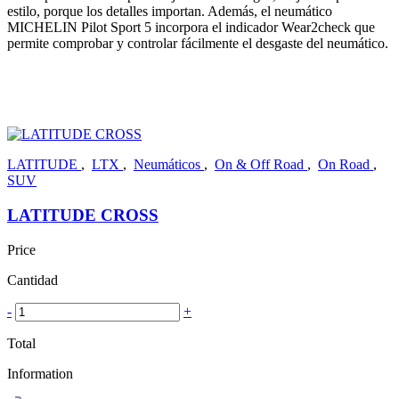
estilo, porque los detalles importan. Además, el neumático
MICHELIN Pilot Sport 5 incorpora el indicador Wear2check que
permite comprobar y controlar fácilmente el desgaste del neumático.
LATITUDE
,
LTX
,
Neumáticos
,
On & Off Road
,
On Road
,
SUV
LATITUDE CROSS
Price
Cantidad
-
+
Total
Information