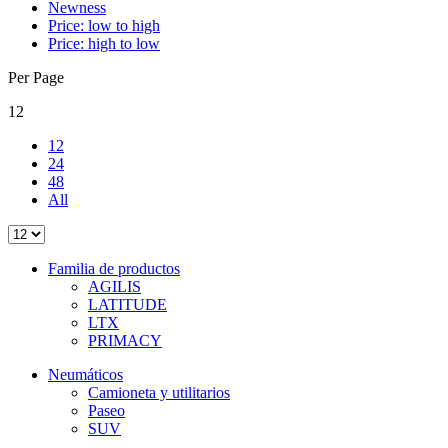
Newness
Price: low to high
Price: high to low
Per Page
12
12
24
48
All
Familia de productos
AGILIS
LATITUDE
LTX
PRIMACY
Neumáticos
Camioneta y utilitarios
Paseo
SUV