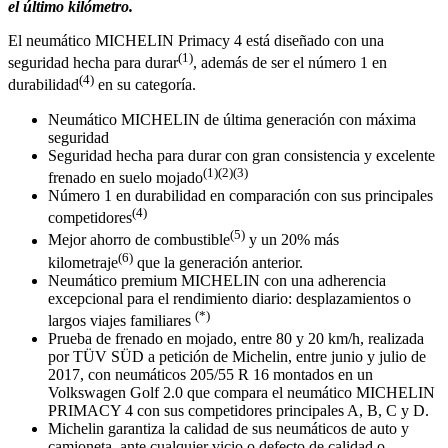
el último kilómetro.
El neumático MICHELIN Primacy 4 está diseñado con una
(1)
seguridad hecha para durar
, además de ser el número 1 en
(4)
durabilidad
en su categoría.
Neumático MICHELIN de última generación con máxima
seguridad
Seguridad hecha para durar con gran consistencia y excelente
(1)(2)(3)
frenado en suelo mojado
Número 1 en durabilidad en comparación con sus principales
(4)
competidores
(5)
Mejor ahorro de combustible
y un 20% más
(6)
kilometraje
que la generación anterior.
Neumático premium MICHELIN con una adherencia
excepcional para el rendimiento diario: desplazamientos o
(*)
largos viajes familiares
Prueba de frenado en mojado, entre 80 y 20 km/h, realizada
por TÜV SÜD a petición de Michelin, entre junio y julio de
2017, con neumáticos 205/55 R 16 montados en un
Volkswagen Golf 2.0 que compara el neumático MICHELIN
PRIMACY 4 con sus competidores principales A, B, C y D.
Michelin garantiza la calidad de sus neumáticos de auto y
camioneta, ante cualquier vicio o defecto de calidad o