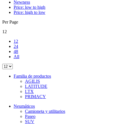
Newness
Price: low to high
Price: high to low
Per Page
12
12
24
48
All
Familia de productos
AGILIS
LATITUDE
LTX
PRIMACY
Neumáticos
Camioneta y utilitarios
Paseo
SUV