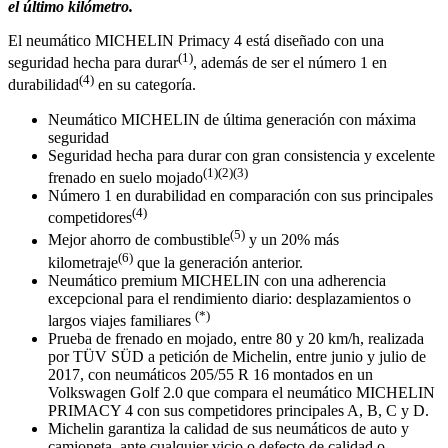
el último kilómetro.
El neumático MICHELIN Primacy 4 está diseñado con una
(1)
seguridad hecha para durar
, además de ser el número 1 en
(4)
durabilidad
en su categoría.
Neumático MICHELIN de última generación con máxima
seguridad
Seguridad hecha para durar con gran consistencia y excelente
(1)(2)(3)
frenado en suelo mojado
Número 1 en durabilidad en comparación con sus principales
(4)
competidores
(5)
Mejor ahorro de combustible
y un 20% más
(6)
kilometraje
que la generación anterior.
Neumático premium MICHELIN con una adherencia
excepcional para el rendimiento diario: desplazamientos o
(*)
largos viajes familiares
Prueba de frenado en mojado, entre 80 y 20 km/h, realizada
por TÜV SÜD a petición de Michelin, entre junio y julio de
2017, con neumáticos 205/55 R 16 montados en un
Volkswagen Golf 2.0 que compara el neumático MICHELIN
PRIMACY 4 con sus competidores principales A, B, C y D.
Michelin garantiza la calidad de sus neumáticos de auto y
camioneta, ante cualquier vicio o defecto de calidad o