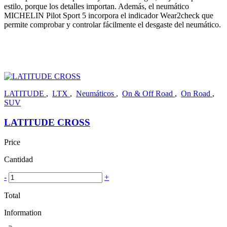
estilo, porque los detalles importan. Además, el neumático
MICHELIN Pilot Sport 5 incorpora el indicador Wear2check que
permite comprobar y controlar fácilmente el desgaste del neumático.
LATITUDE
,
LTX
,
Neumáticos
,
On & Off Road
,
On Road
,
SUV
LATITUDE CROSS
Price
Cantidad
-
+
Total
Information