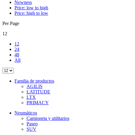
Newness
Price: low to high
Price: high to low
Per Page
12
12
24
48
All
Familia de productos
AGILIS
LATITUDE
LTX
PRIMACY
Neumáticos
Camioneta y utilitarios
Paseo
SUV