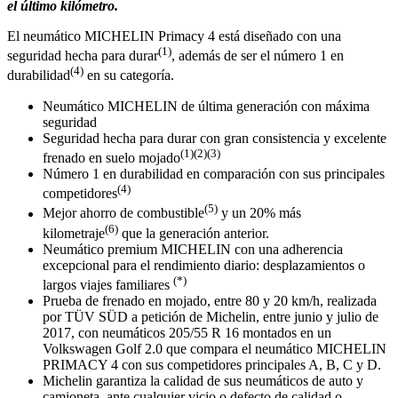
el último kilómetro.
El neumático MICHELIN Primacy 4 está diseñado con una
(1)
seguridad hecha para durar
, además de ser el número 1 en
(4)
durabilidad
en su categoría.
Neumático MICHELIN de última generación con máxima
seguridad
Seguridad hecha para durar con gran consistencia y excelente
(1)(2)(3)
frenado en suelo mojado
Número 1 en durabilidad en comparación con sus principales
(4)
competidores
(5)
Mejor ahorro de combustible
y un 20% más
(6)
kilometraje
que la generación anterior.
Neumático premium MICHELIN con una adherencia
excepcional para el rendimiento diario: desplazamientos o
(*)
largos viajes familiares
Prueba de frenado en mojado, entre 80 y 20 km/h, realizada
por TÜV SÜD a petición de Michelin, entre junio y julio de
2017, con neumáticos 205/55 R 16 montados en un
Volkswagen Golf 2.0 que compara el neumático MICHELIN
PRIMACY 4 con sus competidores principales A, B, C y D.
Michelin garantiza la calidad de sus neumáticos de auto y
camioneta, ante cualquier vicio o defecto de calidad o