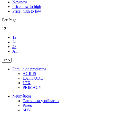
Newness
Price: low to high
Price: high to low
Per Page
12
12
24
48
All
Familia de productos
AGILIS
LATITUDE
LTX
PRIMACY
Neumáticos
Camioneta y utilitarios
Paseo
SUV