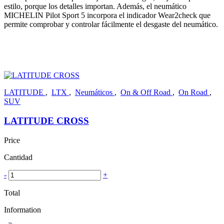
estilo, porque los detalles importan. Además, el neumático
MICHELIN Pilot Sport 5 incorpora el indicador Wear2check que
permite comprobar y controlar fácilmente el desgaste del neumático.
LATITUDE
,
LTX
,
Neumáticos
,
On & Off Road
,
On Road
,
SUV
LATITUDE CROSS
Price
Cantidad
-
+
Total
Information